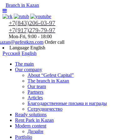
Branch in Kazan
+7(843)206-03-97
+7(917)279-79-97
Mon-Fri, 9:00 - 18:00
kazan@gefestkzn.com
Order call
Language
English
Русский
English
The main
Our company
About “Gefest Capital”
The branch in Kazan
Our team
Partners
Articles
Благодарственные письма и награды
Сотрудничество
Ready solutions
Rent Park in Kazan
Modern content
Дизайн
Portfolio