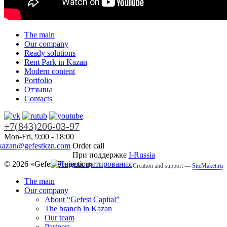
The main
Our company
Ready solutions
Rent Park in Kazan
Modern content
Portfolio
Отзывы
Contacts
+7(843)206-03-97
Mon-Fri, 9:00 - 18:00
kazan@gefestkzn.com
Order call
При поддержке
I-Russia
© 2026 «
Gefest Projection
»
Creation and support —
SiteMaket.ru
The main
Our company
About “Gefest Capital”
The branch in Kazan
Our team
Partners