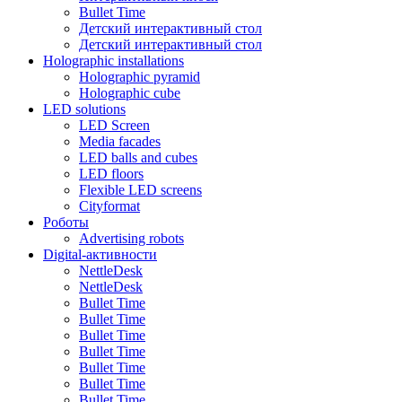
Bullet Time
Детский интерактивный стол
Детский интерактивный стол
Holographic installations
Holographic pyramid
Holographic cube
LED solutions
LED Screen
Media facades
LED balls and cubes
LED floors
Flexible LED screens
Cityformat
Роботы
Advertising robots
Digital-активности
NettleDesk
NettleDesk
Bullet Time
Bullet Time
Bullet Time
Bullet Time
Bullet Time
Bullet Time
Bullet Time