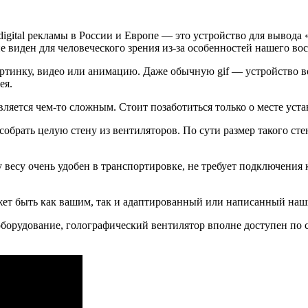
igital рекламы в России и Европе — это устройство для вывод
он не виден для человеческого зрения из-за особенностей нашего 
тинку, видео или анимацию. Даже обычную gif — устройство в
ея.
является чем-то сложным. Стоит позаботиться только о месте у
брать целую стену из вентиляторов. По сути размер такого сте
у весу очень удобен в транспортировке, не требует подключени
ожет быть как вашим, так и адаптированный или написанный наш
оборудование, голографический вентилятор вполне доступен по