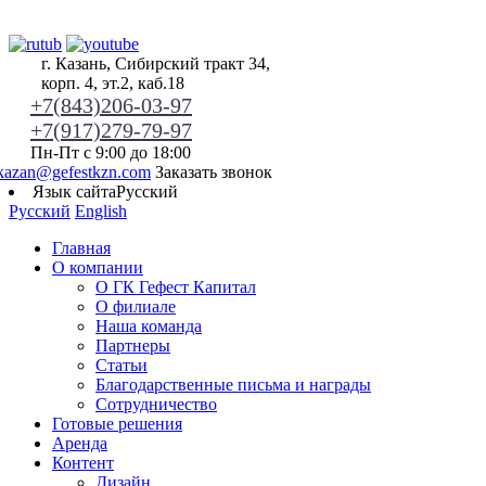
г. Казань, Сибирский тракт 34,
корп. 4, эт.2, каб.18
+7(843)206-03-97
+7(917)279-79-97
Пн-Пт с 9:00 до 18:00
kazan@gefestkzn.com
Заказать звонок
Язык сайта
Русский
Русский
English
Главная
О компании
О ГК Гефест Капитал
О филиале
Наша команда
Партнеры
Статьи
Благодарственные письма и награды
Сотрудничество
Готовые решения
Аренда
Контент
Дизайн