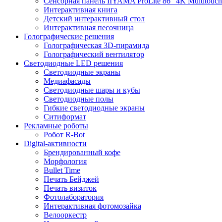
Сенсорная панель IIYAMA ProLite 86" 4K Multitouch
Интерактивная книга
Детский интерактивный стол
Интерактивная песочница
Голографические решения
Голографическая 3D-пирамида
Голографический вентилятор
Светодиодные LED решения
Светодиодные экраны
Медиафасады
Светодиодные шары и кубы
Светодиодные полы
Гибкие светодиодные экраны
Ситиформат
Рекламные роботы
Робот R-Bot
Digital-активности
Брендированный кофе
Морфология
Bullet Time
Печать Бейджей
Печать визиток
Фотолаборатория
Интерактивная фотомозайка
Велооркестр