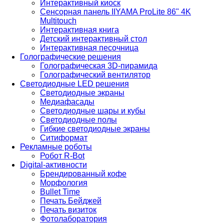
Интерактивный киоск
Сенсорная панель IIYAMA ProLite 86" 4K
Multitouch
Интерактивная книга
Детский интерактивный стол
Интерактивная песочница
Голографические решения
Голографическая 3D-пирамида
Голографический вентилятор
Светодиодные LED решения
Светодиодные экраны
Медиафасады
Светодиодные шары и кубы
Светодиодные полы
Гибкие светодиодные экраны
Ситиформат
Рекламные роботы
Робот R-Bot
Digital-активности
Брендированный кофе
Морфология
Bullet Time
Печать Бейджей
Печать визиток
Фотолаборатория