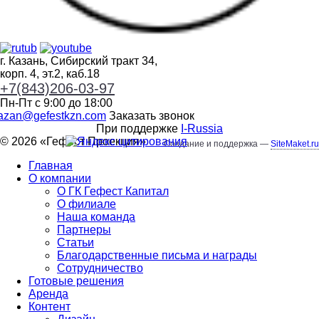
г. Казань, Сибирский тракт 34,
корп. 4, эт.2, каб.18
+7(843)206-03-97
Пн-Пт с 9:00 до 18:00
azan@gefestkzn.com
Заказать звонок
При поддержке
I-Russia
© 2026 «
Гефест Проекция
»
Создание и поддержка —
SiteMaket.ru
Главная
О компании
О ГК Гефест Капитал
О филиале
Наша команда
Партнеры
Статьи
Благодарственные письма и награды
Сотрудничество
Готовые решения
Аренда
Контент