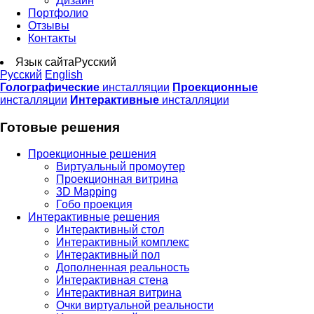
Дизайн
Портфолио
Отзывы
Контакты
Язык сайта
Русский
Русский
English
Голографические
инсталляции
Проекционные
инсталляции
Интерактивные
инсталляции
Готовые решения
Проекционные решения
Виртуальный промоутер
Проекционная витрина
3D Mapping
Гобо проекция
Интерактивные решения
Интерактивный стол
Интерактивный комплекс
Интерактивный пол
Дополненная реальность
Интерактивная стена
Интерактивная витрина
Очки виртуальной реальности