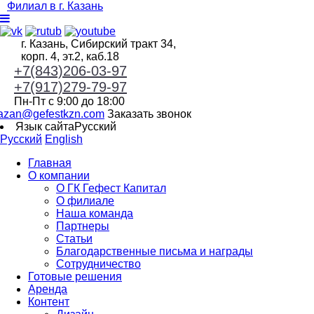
Филиал в г. Казань
г. Казань, Сибирский тракт 34,
корп. 4, эт.2, каб.18
+7(843)206-03-97
+7(917)279-79-97
Пн-Пт с 9:00 до 18:00
azan@gefestkzn.com
Заказать звонок
Язык сайта
Русский
Русский
English
Главная
О компании
О ГК Гефест Капитал
О филиале
Наша команда
Партнеры
Статьи
Благодарственные письма и награды
Сотрудничество
Готовые решения
Аренда
Контент