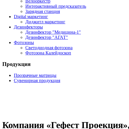
Велооркестр
Интерактивный предсказатель
Зарядная станция
Digital маркетинг
Диджитл маркетинг
Дезинфекторы
Дезинфектор "Медицина-1"
Дезинфектор "АГАТ"
Фотозоны
Светодиодная фотозона
Фотозона Калейдоскоп
Продукция
Прозрачные матрицы
Сувенирная продукция
Компания «Гефест Проекция»,