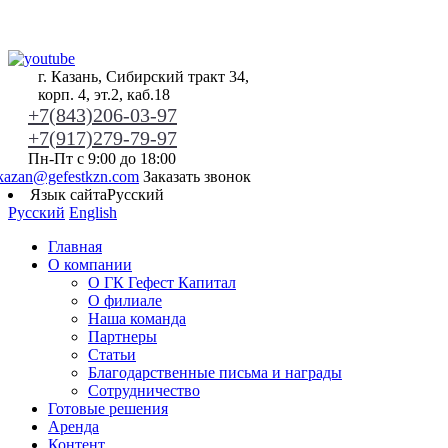
г. Казань, Сибирский тракт 34,
корп. 4, эт.2, каб.18
+7(843)206-03-97
+7(917)279-79-97
Пн-Пт с 9:00 до 18:00
kazan@gefestkzn.com
Заказать звонок
Язык сайта
Русский
Русский
English
Главная
О компании
О ГК Гефест Капитал
О филиале
Наша команда
Партнеры
Статьи
Благодарственные письма и награды
Сотрудничество
Готовые решения
Аренда
Контент