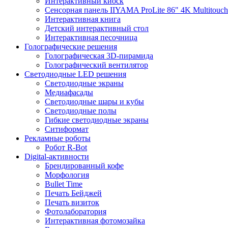
Интерактивный киоск
Сенсорная панель IIYAMA ProLite 86" 4K Multitouch
Интерактивная книга
Детский интерактивный стол
Интерактивная песочница
Голографические решения
Голографическая 3D-пирамида
Голографический вентилятор
Светодиодные LED решения
Светодиодные экраны
Медиафасады
Светодиодные шары и кубы
Светодиодные полы
Гибкие светодиодные экраны
Ситиформат
Рекламные роботы
Робот R-Bot
Digital-активности
Брендированный кофе
Морфология
Bullet Time
Печать Бейджей
Печать визиток
Фотолаборатория
Интерактивная фотомозайка