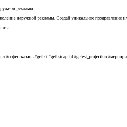
наружной рекламы
ение наружной рекламы. Создай уникальное поздравление или 
ания:
гефестказань #gefest #gefestcapital #gefest_projection #мероп