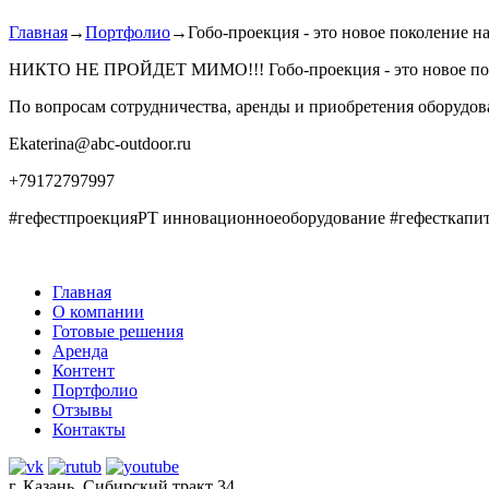
Главная
→
Портфолио
→
Гобо-проекция - это новое поколение 
НИКТО НЕ ПРОЙДЕТ МИМО!!! Гобо-проекция - это новое покол
По вопросам сотрудничества, аренды и приобретения оборудов
Ekaterina@abc-outdoor.ru
+79172797997
#гефестпроекцияРТ инновационноеоборудование #гефесткапитал #
Главная
О компании
Готовые решения
Аренда
Контент
Портфолио
Отзывы
Контакты
г. Казань, Сибирский тракт 34,