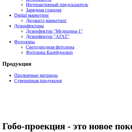
Интерактивный предсказатель
Зарядная станция
Digital маркетинг
Диджитл маркетинг
Дезинфекторы
Дезинфектор "Медицина-1"
Дезинфектор "АГАТ"
Фотозоны
Светодиодная фотозона
Фотозона Калейдоскоп
Продукция
Прозрачные матрицы
Сувенирная продукция
Гобо-проекция - это новое п