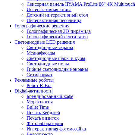
Сенсорная панель IIYAMA ProLite 86" 4K Multitouch
Интерактивная книга
Детский интерактивный стол
Интерактивная песочница
Голографические решения
Голографическая 3D-пирамида
Голографический вентилятор
Светодиодные LED решения
Светодиодные экраны
Медиафасады
Светодиодные шары и кубы
Светодиодные полы
Гибкие светодиодные экраны
Ситиформат
Рекламные роботы
Робот R-Bot
Digital-активности
Брендированный кофе
Морфология
Bullet Time
Печать Бейджей
Печать визиток
Фотолаборатория
Интерактивная фотомозайка
Велооркестр