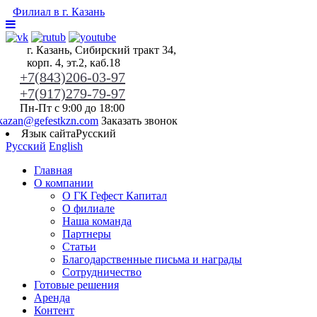
Филиал в г. Казань
г. Казань, Сибирский тракт 34,
корп. 4, эт.2, каб.18
+7(843)206-03-97
+7(917)279-79-97
Пн-Пт с 9:00 до 18:00
kazan@gefestkzn.com
Заказать звонок
Язык сайта
Русский
Русский
English
Главная
О компании
О ГК Гефест Капитал
О филиале
Наша команда
Партнеры
Статьи
Благодарственные письма и награды
Сотрудничество
Готовые решения
Аренда
Контент