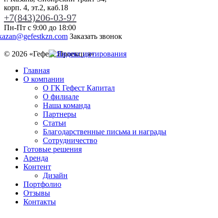
корп. 4, эт.2, каб.18
+7(843)206-03-97
Пн-Пт с 9:00 до 18:00
kazan@gefestkzn.com
Заказать звонок
© 2026 «
Гефест Проекция
»
Главная
О компании
О ГК Гефест Капитал
О филиале
Наша команда
Партнеры
Статьи
Благодарственные письма и награды
Сотрудничество
Готовые решения
Аренда
Контент
Дизайн
Портфолио
Отзывы
Контакты