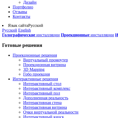
Дизайн
Портфолио
Отзывы
Контакты
Язык сайта
Русский
Русский
English
Голографические
инсталляции
Проекционные
инсталляции
И
Готовые решения
Проекционные решения
Виртуальный промоутер
Проекционная витрина
3D Mapping
Гобо проекция
Интерактивные решения
Интерактивный стол
Интерактивный комплекс
Интерактивный пол
Дополненная реальность
Интерактивная стена
Интерактивная витрина
Очки виртуальной реальности
Интерактивный киоск