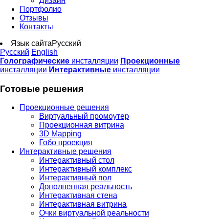
Дизайн
Портфолио
Отзывы
Контакты
Язык сайта
Русский
Русский
English
Голографические
инсталляции
Проекционные
инсталляции
Интерактивные
инсталляции
Готовые решения
Проекционные решения
Виртуальный промоутер
Проекционная витрина
3D Mapping
Гобо проекция
Интерактивные решения
Интерактивный стол
Интерактивный комплекс
Интерактивный пол
Дополненная реальность
Интерактивная стена
Интерактивная витрина
Очки виртуальной реальности