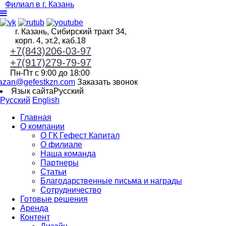
Филиал в г. Казань
г. Казань, Сибирский тракт 34,
корп. 4, эт.2, каб.18
+7(843)206-03-97
+7(917)279-79-97
Пн-Пт с 9:00 до 18:00
azan@gefestkzn.com
Заказать звонок
Язык сайта
Русский
Русский
English
Главная
О компании
О ГК Гефест Капитал
О филиале
Наша команда
Партнеры
Статьи
Благодарственные письма и награды
Сотрудничество
Готовые решения
Аренда
Контент