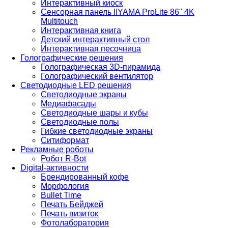
Интерактивный киоск
Сенсорная панель IIYAMA ProLite 86" 4K
Multitouch
Интерактивная книга
Детский интерактивный стол
Интерактивная песочница
Голографические решения
Голографическая 3D-пирамида
Голографический вентилятор
Светодиодные LED решения
Светодиодные экраны
Медиафасады
Светодиодные шары и кубы
Светодиодные полы
Гибкие светодиодные экраны
Ситиформат
Рекламные роботы
Робот R-Bot
Digital-активности
Брендированный кофе
Морфология
Bullet Time
Печать Бейджей
Печать визиток
Фотолаборатория