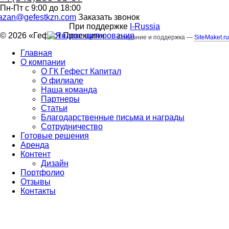
Пн-Пт с 9:00 до 18:00
azan@gefestkzn.com
Заказать звонок
При поддержке
I-Russia
© 2026 «
Гефест Проекция
»
Создание и поддержка —
SiteMaket.ru
Главная
О компании
О ГК Гефест Капитал
О филиале
Наша команда
Партнеры
Статьи
Благодарственные письма и награды
Сотрудничество
Готовые решения
Аренда
Контент
Дизайн
Портфолио
Отзывы
Контакты