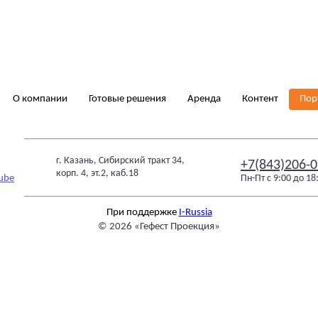
О компании
Готовые решения
Аренда
Контент
Пор
г. Казань, Сибирский тракт 34,
+7(843)206-0
корп. 4, эт.2, каб.18
Пн-Пт с 9:00 до 18
При поддержке
I-Russia
© 2026 «
Гефест Проекция
»