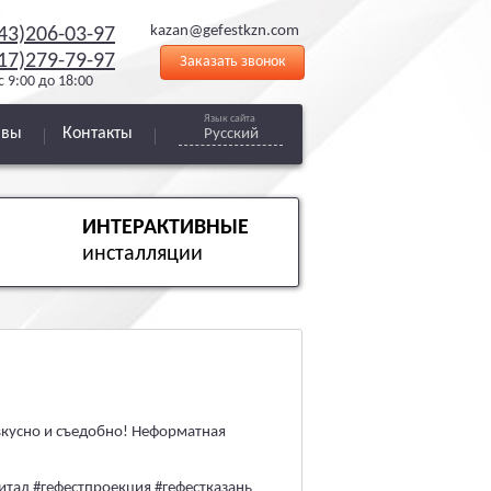
kazan@gefestkzn.com
43)206-03-97
17)279-79-97
Заказать звонок
с 9:00 до 18:00
Язык сайта
ывы
Контакты
Русский
ИНТЕРАКТИВНЫЕ
инсталляции
вкусно и съедобно! Неформатная
тал #гефестпроекция #гефестказань