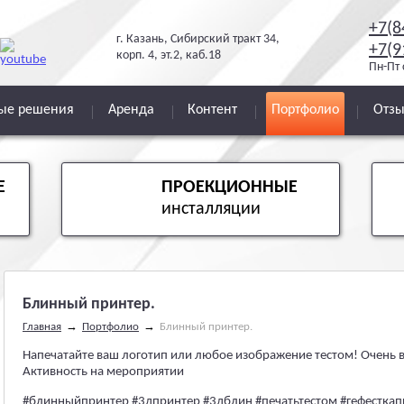
+7(8
г. Казань, Сибирский тракт 34,
+7(9
корп. 4, эт.2, каб.18
Пн-Пт 
вые решения
Аренда
Контент
Портфолио
Отз
Е
ПРОЕКЦИОННЫЕ
инсталляции
Блинный принтер.
→
→
Главная
Портфолио
Блинный принтер.
Напечатайте ваш логотип или любое изображение тестом! Очень 
Активность на мероприятии
#блинныйпринтер #3дпринтер #3дблин #печатьтестом #гефесткапи