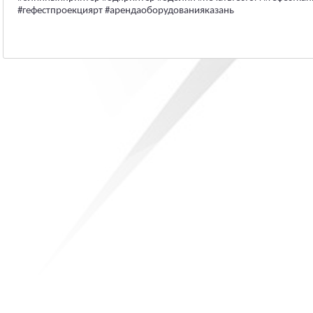
#гефестпроекциярт #арендаоборудованияказань