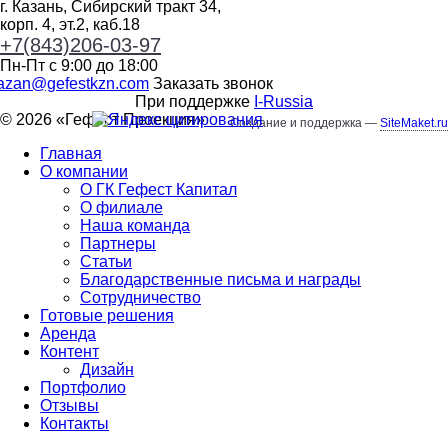
г. Казань, Сибирский тракт 34,
корп. 4, эт.2, каб.18
+7(843)206-03-97
Пн-Пт с 9:00 до 18:00
azan@gefestkzn.com
Заказать звонок
При поддержке
I-Russia
© 2026 «
Гефест Проекция
»
Создание и поддержка —
SiteMaket.ru
Главная
О компании
О ГК Гефест Капитал
О филиале
Наша команда
Партнеры
Статьи
Благодарственные письма и награды
Сотрудничество
Готовые решения
Аренда
Контент
Дизайн
Портфолио
Отзывы
Контакты