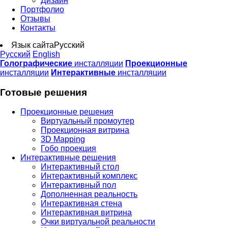
Дизайн
Портфолио
Отзывы
Контакты
Язык сайта
Русский
Русский
English
Голографические
инсталляции
Проекционные
инсталляции
Интерактивные
инсталляции
Готовые решения
Проекционные решения
Виртуальный промоутер
Проекционная витрина
3D Mapping
Гобо проекция
Интерактивные решения
Интерактивный стол
Интерактивный комплекс
Интерактивный пол
Дополненная реальность
Интерактивная стена
Интерактивная витрина
Очки виртуальной реальности