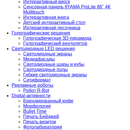
Интерактивный киоск
Сенсорная панель IIYAMA ProLite 86" 4K
Multitouch
Интерактивная книга
Детский интерактивный стол
Интерактивная песочница
Голографические решения
Голографическая 3D-пирамида
Голографический вентилятор
Светодиодные LED решения
Светодиодные экраны
Медиафасады
Светодиодные шары и кубы
Светодиодные полы
Гибкие светодиодные экраны
Ситиформат
Рекламные роботы
Робот R-Bot
Digital-активности
Брендированный кофе
Морфология
Bullet Time
Печать Бейджей
Печать визиток
Фотолаборатория