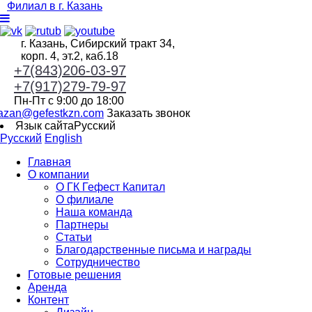
Филиал в г. Казань
г. Казань, Сибирский тракт 34,
корп. 4, эт.2, каб.18
+7(843)206-03-97
+7(917)279-79-97
Пн-Пт с 9:00 до 18:00
azan@gefestkzn.com
Заказать звонок
Язык сайта
Русский
Русский
English
Главная
О компании
О ГК Гефест Капитал
О филиале
Наша команда
Партнеры
Статьи
Благодарственные письма и награды
Сотрудничество
Готовые решения
Аренда
Контент