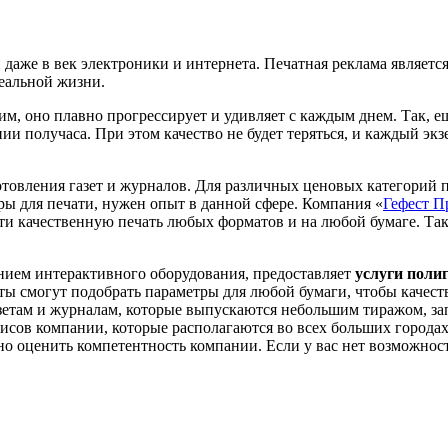
даже в век электроники и интернета. Печатная реклама являетс
еальной жизни.
им, оно плавно прогрессирует и удивляет с каждым днем. Так, е
нии получаса. При этом качество не будет теряться, и каждый э
товления газет и журналов. Для различных ценовых категорий п
ы для печати, нужен опыт в данной сфере. Компания «
Гефест П
ти качественную печать любых форматов и на любой бумаге. Так
нием интерактивного оборудования, предоставляет
услуги поли
ы смогут подобрать параметры для любой бумаги, чтобы качеств
зетам и журналам, которые выпускаются небольшим тиражом, зап
фисов компании, которые располагаются во всех больших города
но оценить компетентность компании. Если у вас нет возможнос