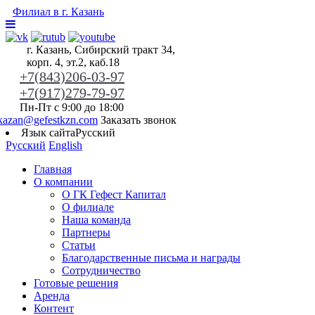
Филиал в г. Казань
г. Казань, Сибирский тракт 34,
корп. 4, эт.2, каб.18
+7(843)206-03-97
+7(917)279-79-97
Пн-Пт с 9:00 до 18:00
kazan@gefestkzn.com
Заказать звонок
Язык сайта
Русский
Русский
English
Главная
О компании
О ГК Гефест Капитал
О филиале
Наша команда
Партнеры
Статьи
Благодарственные письма и награды
Сотрудничество
Готовые решения
Аренда
Контент