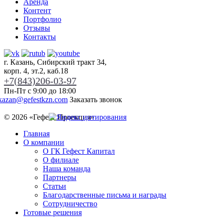
Аренда
Контент
Портфолио
Отзывы
Контакты
г. Казань, Сибирский тракт 34,
корп. 4, эт.2, каб.18
+7(843)206-03-97
Пн-Пт с 9:00 до 18:00
kazan@gefestkzn.com
Заказать звонок
© 2026 «
Гефест Проекция
»
Главная
О компании
О ГК Гефест Капитал
О филиале
Наша команда
Партнеры
Статьи
Благодарственные письма и награды
Сотрудничество
Готовые решения