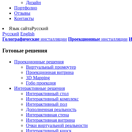
Дизайн
Портфолио
Отзывы
Контакты
Язык сайта
Русский
Русский
English
Голографические
инсталляции
Проекционные
инсталляции
И
Готовые решения
Проекционные решения
Виртуальный промоутер
Проекционная витрина
3D Mapping
Гобо проекция
Интерактивные решения
Интерактивный стол
Интерактивный комплекс
Интерактивный пол
Дополненная реальность
Интерактивная стена
Интерактивная витрина
Очки виртуальной реальности
Интерактивный киоск