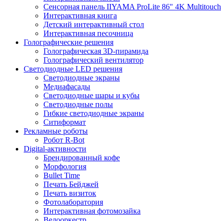
Сенсорная панель IIYAMA ProLite 86" 4K Multitouch
Интерактивная книга
Детский интерактивный стол
Интерактивная песочница
Голографические решения
Голографическая 3D-пирамида
Голографический вентилятор
Светодиодные LED решения
Светодиодные экраны
Медиафасады
Светодиодные шары и кубы
Светодиодные полы
Гибкие светодиодные экраны
Ситиформат
Рекламные роботы
Робот R-Bot
Digital-активности
Брендированный кофе
Морфология
Bullet Time
Печать Бейджей
Печать визиток
Фотолаборатория
Интерактивная фотомозайка
Велооркестр