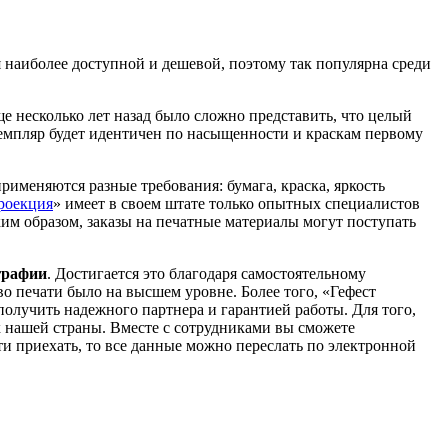
я наиболее доступной и дешевой, поэтому так популярна среди
ще несколько лет назад было сложно представить, что целый
кземпляр будет идентичен по насыщенности и краскам первому
рименяются разные требования: бумага, краска, яркость
роекция
» имеет в своем штате только опытных специалистов
им образом, заказы на печатные материалы могут поступать
графии
. Достигается это благодаря самостоятельному
о печати было на высшем уровне. Более того, «Гефест
олучить надежного партнера и гарантией работы. Для того,
х нашей страны. Вместе с сотрудниками вы сможете
ти приехать, то все данные можно переслать по электронной