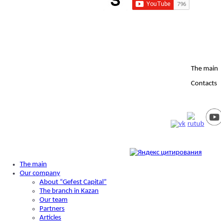
The main
Contacts
The main
Our company
About “Gefest Capital”
The branch in Kazan
Our team
Partners
Articles