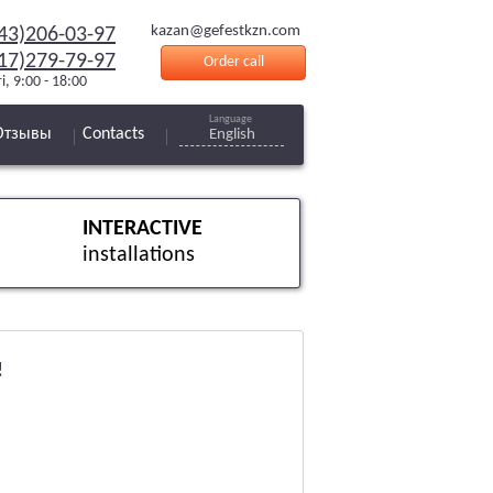
kazan@gefestkzn.com
43)206-03-97
17)279-79-97
Order call
i, 9:00 - 18:00
Language
Отзывы
Contacts
English
INTERACTIVE
installations
!