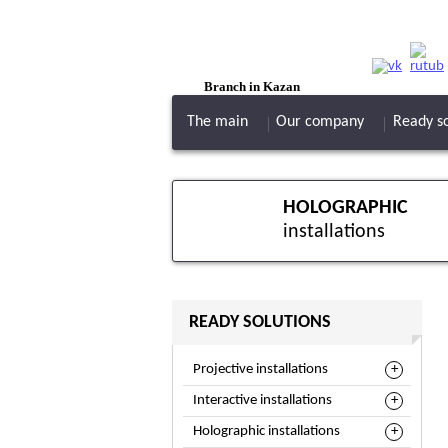
Branch in Kazan
The main
Our company
Ready so
HOLOGRAPHIC
installations
READY SOLUTIONS
Projective installations
Interactive installations
Holographic installations