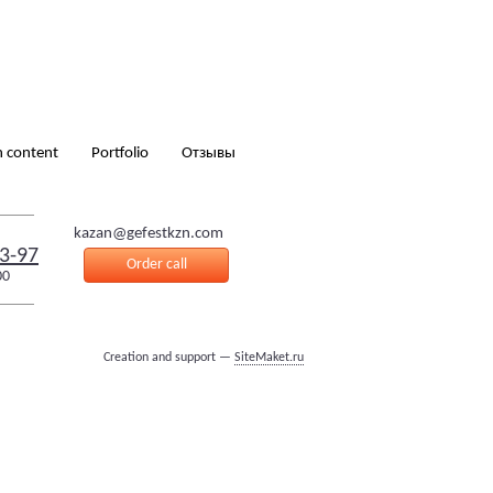
 content
Portfolio
Отзывы
kazan@gefestkzn.com
3-97
Order call
00
Creation and support —
SiteMaket.ru