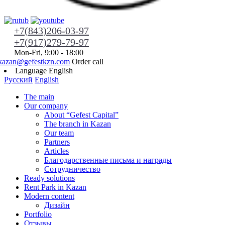
+7(843)206-03-97
+7(917)279-79-97
Mon-Fri, 9:00 - 18:00
kazan@gefestkzn.com
Order call
Language
English
Русский
English
The main
Our company
About “Gefest Capital”
The branch in Kazan
Our team
Partners
Articles
Благодарственные письма и награды
Сотрудничество
Ready solutions
Rent Park in Kazan
Modern content
Дизайн
Portfolio
Отзывы