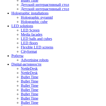
Bullet Time
Детский интерактивный стол
Детский интерактивный стол
Holographic installations
Holographic pyramid
Holographic cube
LED solutions
LED Screen
Media facades
LED balls and cubes
LED floors
Flexible LED screens
Cityformat
Роботы
Advertising robots
Digital-активности
NettleDesk
NettleDesk
Bullet Time
Bullet Time
Bullet Time
Bullet Time
Bullet Time
Bullet Time
Bullet Time