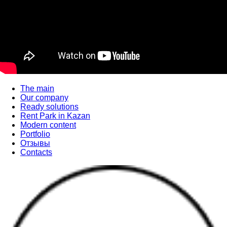
The main
Our company
Ready solutions
Rent Park in Kazan
Modern content
Portfolio
Отзывы
Contacts