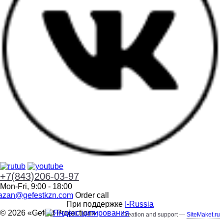
+7(843)206-03-97
Mon-Fri, 9:00 - 18:00
azan@gefestkzn.com
Order call
При поддержке
I-Russia
© 2026 «
Gefest Projection
»
Creation and support —
SiteMaket.ru