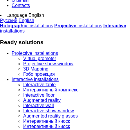
Отзывы
Contacts
Language
English
Русский
English
Holographic
installations
Projective
installations
Interactive
installations
Ready solutions
Projective installations
Virtual promoter
Projective show-window
3D Mapping
Гобо проекция
Interactive installations
Interactive table
Интерактивный комплекс
Interactive floor
Augmented reality
Interactive wall
Interactive show-window
Augmented reality glasses
Интерактивный киоск
Интерактивный киоск