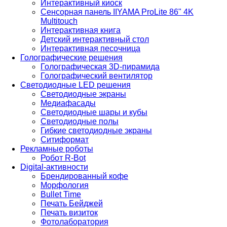
Интерактивный киоск
Сенсорная панель IIYAMA ProLite 86" 4K
Multitouch
Интерактивная книга
Детский интерактивный стол
Интерактивная песочница
Голографические решения
Голографическая 3D-пирамида
Голографический вентилятор
Светодиодные LED решения
Светодиодные экраны
Медиафасады
Светодиодные шары и кубы
Светодиодные полы
Гибкие светодиодные экраны
Ситиформат
Рекламные роботы
Робот R-Bot
Digital-активности
Брендированный кофе
Морфология
Bullet Time
Печать Бейджей
Печать визиток
Фотолаборатория