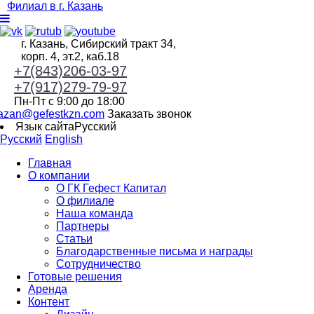
Филиал в г. Казань
г. Казань, Сибирский тракт 34,
корп. 4, эт.2, каб.18
+7(843)206-03-97
+7(917)279-79-97
Пн-Пт с 9:00 до 18:00
azan@gefestkzn.com
Заказать звонок
Язык сайта
Русский
Русский
English
Главная
О компании
О ГК Гефест Капитал
О филиале
Наша команда
Партнеры
Статьи
Благодарственные письма и награды
Сотрудничество
Готовые решения
Аренда
Контент