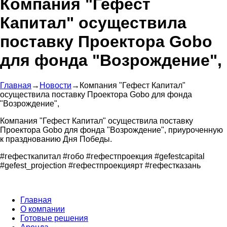
Компания "Гефест
Капитал" осуществила
поставку Проектора Gobo
для фонда "Возрождение",
Главная
→
Новости
→
Компания "Гефест Капитал"
осуществила поставку Проектора Gobo для фонда
"Возрождение",
Компания "Гефест Капитал" осуществила поставку
Проектора Gobo для фонда "Возрождение", приуроченную
к празднованию Дня Победы.
#гефесткапитал #гобо #гефестпроекция #gefestcapital
#gefest_projection #гефестпроекциярт #гефестказань
Главная
О компании
Готовые решения