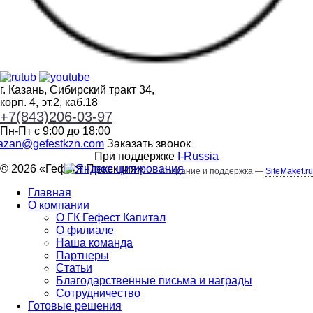
г. Казань, Сибирский тракт 34,
корп. 4, эт.2, каб.18
+7(843)206-03-97
Пн-Пт с 9:00 до 18:00
azan@gefestkzn.com
Заказать звонок
При поддержке
I-Russia
© 2026 «
Гефест Проекция
»
Создание и поддержка —
SiteMaket.ru
Главная
О компании
О ГК Гефест Капитал
О филиале
Наша команда
Партнеры
Статьи
Благодарственные письма и награды
Сотрудничество
Готовые решения