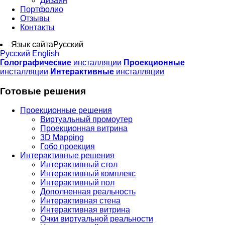
Дизайн
Портфолио
Отзывы
Контакты
Язык сайта
Русский
Русский
English
Голографические
инсталляции
Проекционные
инсталляции
Интерактивные
инсталляции
Готовые решения
Проекционные решения
Виртуальный промоутер
Проекционная витрина
3D Mapping
Гобо проекция
Интерактивные решения
Интерактивный стол
Интерактивный комплекс
Интерактивный пол
Дополненная реальность
Интерактивная стена
Интерактивная витрина
Очки виртуальной реальности