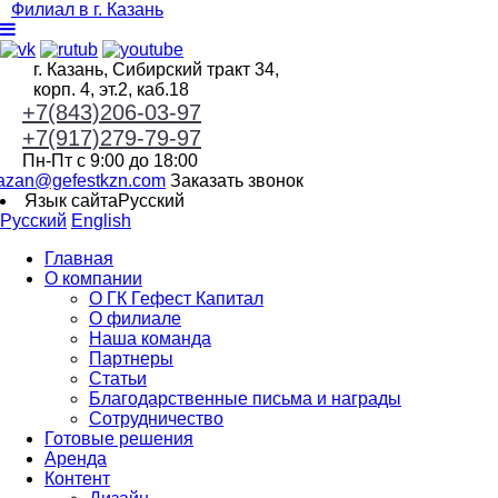
Филиал в г. Казань
г. Казань, Сибирский тракт 34,
корп. 4, эт.2, каб.18
+7(843)206-03-97
+7(917)279-79-97
Пн-Пт с 9:00 до 18:00
azan@gefestkzn.com
Заказать звонок
Язык сайта
Русский
Русский
English
Главная
О компании
О ГК Гефест Капитал
О филиале
Наша команда
Партнеры
Статьи
Благодарственные письма и награды
Сотрудничество
Готовые решения
Аренда
Контент