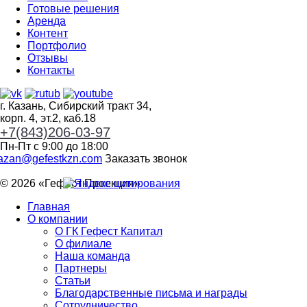
Готовые решения
Аренда
Контент
Портфолио
Отзывы
Контакты
г. Казань, Сибирский тракт 34,
корп. 4, эт.2, каб.18
+7(843)206-03-97
Пн-Пт с 9:00 до 18:00
azan@gefestkzn.com
Заказать звонок
© 2026 «
Гефест Проекция
»
Главная
О компании
О ГК Гефест Капитал
О филиале
Наша команда
Партнеры
Статьи
Благодарственные письма и награды
Сотрудничество