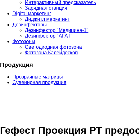
Интерактивный предсказатель
Зарядная станция
Digital маркетинг
Диджитл маркетинг
Дезинфекторы
Дезинфектор "Медицина-1"
Дезинфектор "АГАТ"
Фотозоны
Светодиодная фотозона
Фотозона Калейдоскоп
Продукция
Прозрачные матрицы
Сувенирная продукция
Гефест Проекция РТ предо