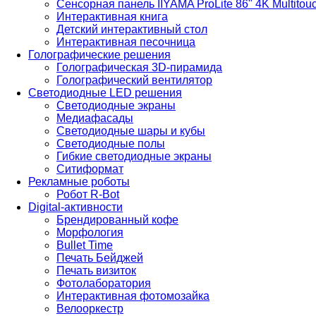
Сенсорная панель IIYAMA ProLite 86" 4K Multitou
Интерактивная книга
Детский интерактивный стол
Интерактивная песочница
Голографические решения
Голографическая 3D-пирамида
Голографический вентилятор
Светодиодные LED решения
Светодиодные экраны
Медиафасады
Светодиодные шары и кубы
Светодиодные полы
Гибкие светодиодные экраны
Ситиформат
Рекламные роботы
Робот R-Bot
Digital-активности
Брендированный кофе
Морфология
Bullet Time
Печать Бейджей
Печать визиток
Фотолаборатория
Интерактивная фотомозайка
Велооркестр