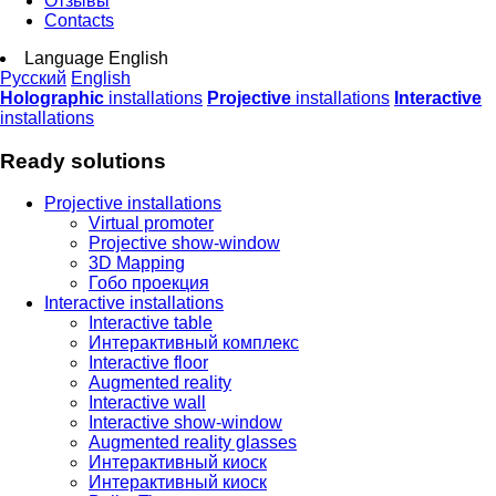
Отзывы
Contacts
Language
English
Русский
English
Holographic
installations
Projective
installations
Interactive
installations
Ready solutions
Projective installations
Virtual promoter
Projective show-window
3D Mapping
Гобо проекция
Interactive installations
Interactive table
Интерактивный комплекс
Interactive floor
Augmented reality
Interactive wall
Interactive show-window
Augmented reality glasses
Интерактивный киоск
Интерактивный киоск