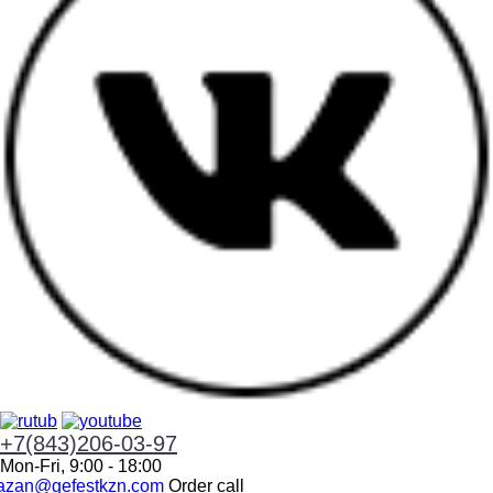
+7(843)206-03-97
Mon-Fri, 9:00 - 18:00
azan@gefestkzn.com
Order call