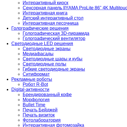
Интерактивный киоск
Сенсорная панель IIYAMA ProLite 86" 4K Multitou
Интерактивная книга
Детский интерактивный стол
Интерактивная песочница
Голографические решения
Голографическая 3D-пирамида
Голографический вентилятор
Светодиодные LED решения
Светодиодные экраны
Медиафасады
Светодиодные шары и кубы
Светодиодные полы
Гибкие светодиодные экраны
Ситиформат
Рекламные роботы
Робот R-Bot
Digital-активности
Брендированный кофе
Морфология
Bullet Time
Печать Бейджей
Печать визиток
Фотолаборатория
Интерактивная фотомозайка