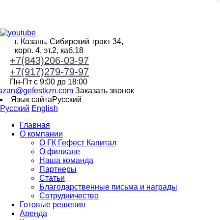
г. Казань, Сибирский тракт 34,
корп. 4, эт.2, каб.18
+7(843)206-03-97
+7(917)279-79-97
Пн-Пт с 9:00 до 18:00
azan@gefestkzn.com
Заказать звонок
Язык сайта
Русский
Русский
English
Главная
О компании
О ГК Гефест Капитал
О филиале
Наша команда
Партнеры
Статьи
Благодарственные письма и награды
Сотрудничество
Готовые решения
Аренда