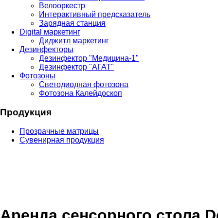
Велооркестр
Интерактивный предсказатель
Зарядная станция
Digital маркетинг
Диджитл маркетинг
Дезинфекторы
Дезинфектор "Медицина-1"
Дезинфектор "АГАТ"
Фотозоны
Светодиодная фотозона
Фотозона Калейдоскоп
Продукция
Прозрачные матрицы
Сувенирная продукция
Аренда сенсорного стола De